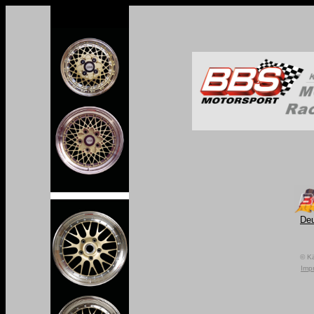
De
© Kä
Imp